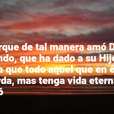
rque de tal manera amó D
do, que ha dado a su Hij
a que todo aquel que en é
rda, mas tenga vida etern
6