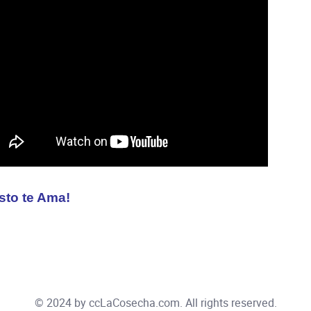
isto te Ama!
© 2024 by
ccLaCosecha.com
. All rights reserved.