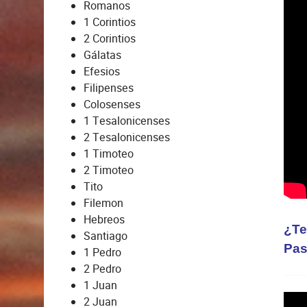
discípulo." Lucas 14:33
Romanos
1 Corintios
2 Corintios
Gálatas
Efesios
Filipenses
Colosenses
1 Tesalonicenses
2 Tesalonicenses
1 Timoteo
2 Timoteo
Tito
Filemon
Hebreos
¿Te
Santiago
Pas
1 Pedro
2 Pedro
1 Juan
2 Juan