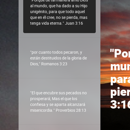
al mundo, que ha dado a su Hijo
unigénito, para que todo aquel
que en él cree, no se pierda, mas
tenga vida eterna." Juan 3:16
"Po
"por cuanto todos pecaron, y
están destituidos de la gloria de
mun
Dios," Romanos 3:23
par
pie
"El que encubre sus pecados no
prosperará; Mas el que los
3:1
confiesa y se aparta alcanzará
misericordia." Proverbios 28:13