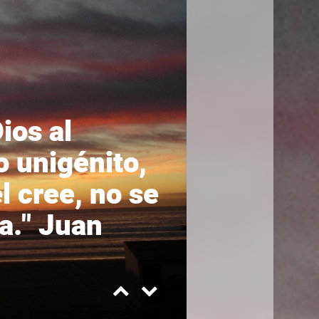
ios al
o unigénito,
l cree, no se
"por cua
a." Juan
destitui
Romanos